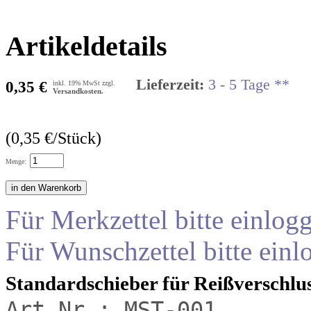
Artikeldetails
Lieferzeit:
3 - 5 Tage **
0,35 €
inkl. 19% MwSt zzgl.
Versandkosten.
(0,35 €/Stück)
Menge:
Für Merkzettel bitte einlog
Für Wunschzettel bitte einl
Standardschieber für Reißverschlu
Art.Nr.:
MST-001