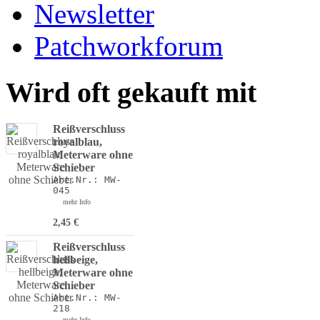
Newsletter
Patchworkforum
Wird oft gekauft mit
Reißverschluss
royalblau,
Meterware ohne
Schieber
Art.Nr.: MW-
045
mehr Info
2,45 €
Reißverschluss
hellbeige,
Meterware ohne
Schieber
Art.Nr.: MW-
218
mehr Info