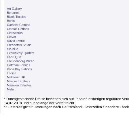
Art Gallery
Benartex
Blank Textiles
Bohin
Camelot Cottons
Classic Cottons
Clothworks
Clover
David Textile
Elizabeth's Studio
ella blue
Exclusively Quilters
Fabri Quilt
Freudenberg Vliese
Hoffman Fabrics
Kona Bay Fabrics
Lecien
Makower UK
Marcus Brothers
Maywood Studios
Mehr...
* Durchgestrichene Preise beziehen sich auf unseren bisherigen regulären Verkau
14.07.2018 und nur solange der Vorrat reicht.
** Lieferzeit gilt für Lieferungen nach Deutschland. Lieferzeiten für andere Lä