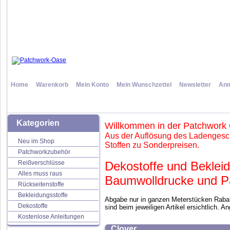
Home
Warenkorb
Mein Konto
Mein Wunschzettel
Newsletter
Anm
Kategorien
Willkommen in der Patchwork
Aus der Auflösung des Ladengesch
Neu im Shop
Stoffen zu Sonderpreisen.
Patchworkzubehör
Reißverschlüsse
Dekostoffe und Bekleid
Alles muss raus
Baumwolldrucke und Pa
Rückseitenstoffe
Bekleidungsstoffe
Abgabe nur in ganzen Meterstücken Rabatt
Dekostoffe
sind beim jeweiligen Artikel ersichtlich. A
Kostenlose Anleitungen
Clover