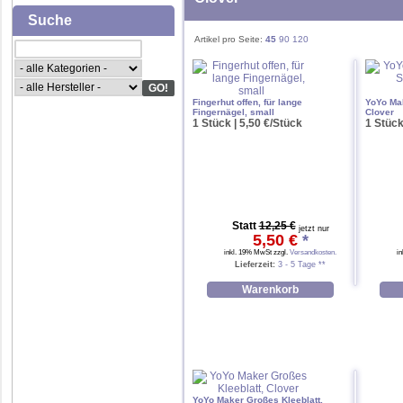
Suche
Artikel pro Seite:
45
90
120
Fingerhut offen, für lange
YoYo Mak
Fingernägel, small
Clover
1 Stück | 5,50 €/Stück
1 Stück
Statt
12,25 €
jetzt nur
5,50 €
*
inkl. 19% MwSt zzgl.
Versandkosten.
i
Lieferzeit:
3 - 5 Tage **
YoYo Maker Großes Kleeblatt,