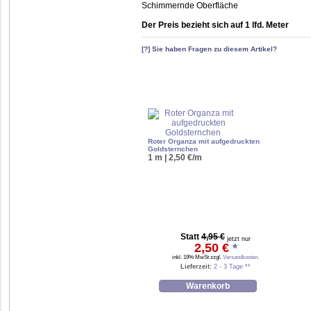
Schimmernde Oberfläche
Der Preis bezieht sich auf 1 lfd. Meter
[?] Sie haben Fragen zu diesem Artikel?
Roter Organza mit aufgedruckten
Goldsternchen
1 m | 2,50 €/m
Statt
4,95 €
jetzt nur
2,50 €
*
inkl. 19% MwSt zzgl.
Versandkosten.
Lieferzeit:
2 - 3 Tage **