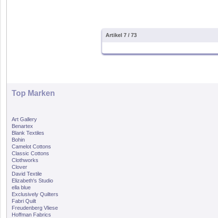
Artikel 7 / 73
Top Marken
Art Gallery
Benartex
Blank Textiles
Bohin
Camelot Cottons
Classic Cottons
Clothworks
Clover
David Textile
Elizabeth's Studio
ella blue
Exclusively Quilters
Fabri Quilt
Freudenberg Vliese
Hoffman Fabrics