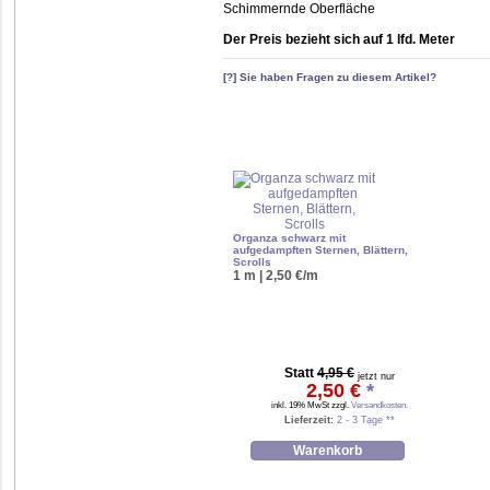
Schimmernde Oberfläche
Der Preis bezieht sich auf 1 lfd. Meter
[?] Sie haben Fragen zu diesem Artikel?
Organza schwarz mit
aufgedampften Sternen, Blättern,
Scrolls
1 m | 2,50 €/m
Statt
4,95 €
jetzt nur
2,50 €
*
inkl. 19% MwSt zzgl.
Versandkosten.
Lieferzeit:
2 - 3 Tage **