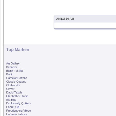
Artikel 16 / 23
Top Marken
Art Gallery
Benartex
Blank Textiles
Bohin
Camelot Cottons
Classic Cottons
Clothworks
Clover
David Textile
Elizabeth's Studio
ella blue
Exclusively Quilters
Fabri Quilt
Freudenberg Vliese
Hoffman Fabrics