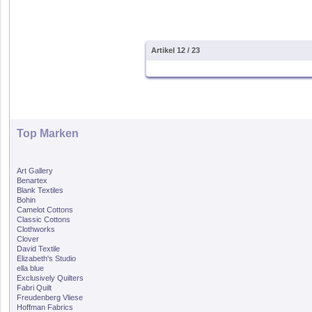
Artikel 12 / 23
Top Marken
Art Gallery
Benartex
Blank Textiles
Bohin
Camelot Cottons
Classic Cottons
Clothworks
Clover
David Textile
Elizabeth's Studio
ella blue
Exclusively Quilters
Fabri Quilt
Freudenberg Vliese
Hoffman Fabrics