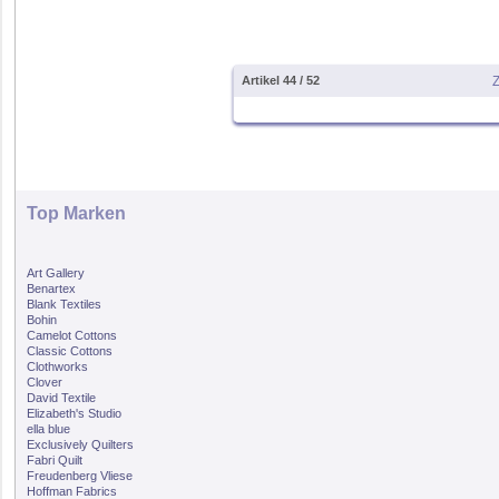
Artikel 44 / 52
Z
Top Marken
Art Gallery
Benartex
Blank Textiles
Bohin
Camelot Cottons
Classic Cottons
Clothworks
Clover
David Textile
Elizabeth's Studio
ella blue
Exclusively Quilters
Fabri Quilt
Freudenberg Vliese
Hoffman Fabrics