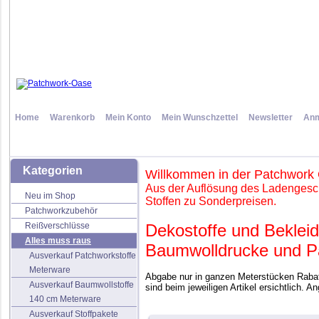
Home
Warenkorb
Mein Konto
Mein Wunschzettel
Newsletter
Anm
Kategorien
Willkommen in der Patchwork
Aus der Auflösung des Ladengesch
Neu im Shop
Stoffen zu Sonderpreisen.
Patchworkzubehör
Reißverschlüsse
Dekostoffe und Bekleid
Alles muss raus
Baumwolldrucke und Pa
Ausverkauf Patchworkstoffe
Meterware
Abgabe nur in ganzen Meterstücken Rabatt
Ausverkauf Baumwollstoffe
sind beim jeweiligen Artikel ersichtlich. A
140 cm Meterware
Ausverkauf Stoffpakete