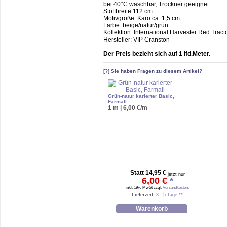
bei 40°C waschbar, Trockner geeignet
Stoffbreite 112 cm
Motivgröße: Karo ca. 1,5 cm
Farbe: beige/natur/grün
Kollektion: International Harvester Red Tract
Hersteller: VIP Cranston
Der Preis bezieht sich auf 1 lfd.Meter.
[?] Sie haben Fragen zu diesem Artikel?
Grün-natur karierter Basic,
Farmall
1 m | 6,00 €/m
Statt
14,95 €
jetzt nur
6,00 €
*
inkl. 19% MwSt zzgl.
Versandkosten.
Lieferzeit:
3 - 5 Tage **