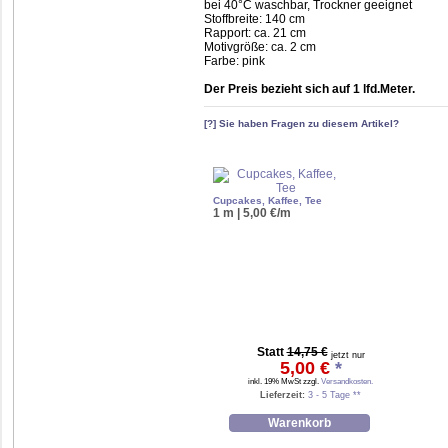
bei 40°C waschbar, Trockner geeignet
Stoffbreite: 140 cm
Rapport: ca. 21 cm
Motivgröße: ca. 2 cm
Farbe: pink
Der Preis bezieht sich auf 1 lfd.Meter.
[?] Sie haben Fragen zu diesem Artikel?
Cupcakes, Kaffee, Tee
1 m | 5,00 €/m
Statt
14,75 €
jetzt nur
5,00 €
*
inkl. 19% MwSt zzgl.
Versandkosten.
Lieferzeit:
3 - 5 Tage **