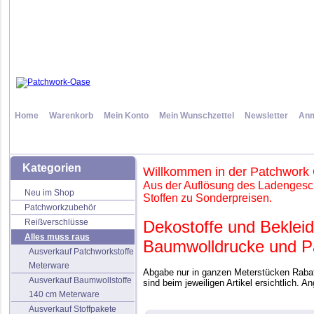
Home
Warenkorb
Mein Konto
Mein Wunschzettel
Newsletter
Anm
Kategorien
Willkommen in der Patchwork
Aus der Auflösung des Ladengesch
Neu im Shop
Stoffen zu Sonderpreisen.
Patchworkzubehör
Reißverschlüsse
Dekostoffe und Bekleid
Alles muss raus
Baumwolldrucke und Pa
Ausverkauf Patchworkstoffe
Meterware
Abgabe nur in ganzen Meterstücken Rabatt
Ausverkauf Baumwollstoffe
sind beim jeweiligen Artikel ersichtlich. A
140 cm Meterware
Ausverkauf Stoffpakete