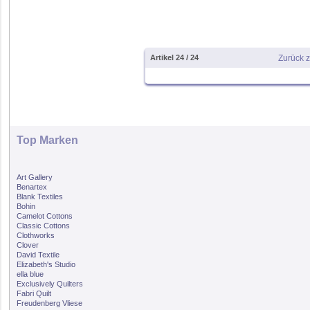
Artikel 24 / 24
Zurück 
Top Marken
Art Gallery
Benartex
Blank Textiles
Bohin
Camelot Cottons
Classic Cottons
Clothworks
Clover
David Textile
Elizabeth's Studio
ella blue
Exclusively Quilters
Fabri Quilt
Freudenberg Vliese